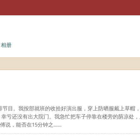
相册
排节目。我按部就班的收拾好演出服，穿上防晒服戴上草帽
了。幸亏还没有出大院门。我急忙把车子停靠在楼旁的荫凉处，用
傅说，能否在15分钟之……