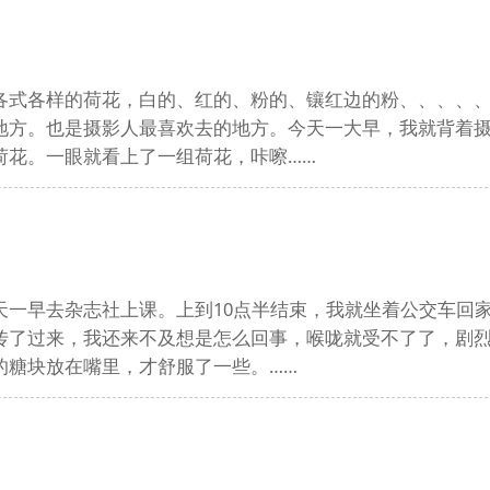
各式各样的荷花，白的、红的、粉的、镶红边的粉、、、、、
地方。也是摄影人最喜欢去的地方。今天一大早，我就背着
荷花。一眼就看上了一组荷花，咔嚓……
天一早去杂志社上课。上到10点半结束，我就坐着公交车回
传了过来，我还来不及想是怎么回事，喉咙就受不了了，剧
的糖块放在嘴里，才舒服了一些。……