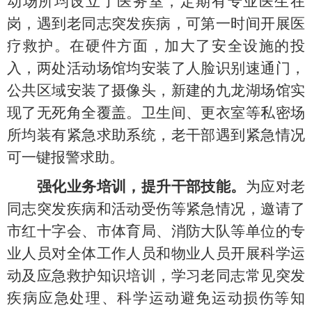
动场所均设立了医务室，
定期
有专业医生在
岗
，遇到老同志突发疾病，可第一时间开展医
疗救护
。
在硬件方面，
加大了安全设施的投
入，两处活动场馆均安装了人脸识别速通门
，
公共区域安装了摄像头，新建的九龙湖场馆实
现了无死角全覆盖。卫生间、更衣室等私密场
所均装有紧急求助系统，老干部遇到紧急情况
可一键报警求助。
强化业务培训，提升干部技能。
为应对老
同志突发疾病和活动受伤等紧急情况，
邀请了
市
红十字会、市体育局、消防大队等单位的专
业人员
对全体工作人员和物业人员
开展
科学运
动及
应急
救护知识培训
，学习老同志常见突发
疾病应急处理、科学运动避免运动损伤等知