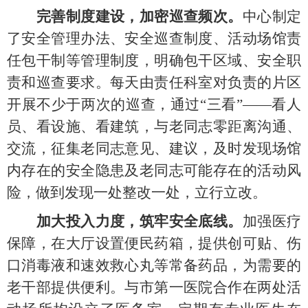
完善制度建设，加密巡查频次。
中心
制
定
了安全管理办法、安全巡查制度、活动场馆责
任包干制等管理制度
，
明确包干区域、安全职
责和巡查要求。
每天由责任科室对负责的片区
开展不少于两次的
巡查，
通过
“三看”——看人
员、看设施、看建筑，
与老同志零距离沟通
、
交流，征集老同志意见、建议，
及时发现场馆
内存在的安全隐患及老同志可能存在的活动风
险，做到发现一处整改一处，立行立改。
加大投入力度，筑牢安全底线。
加强医疗
保障，
在大厅设置便民药箱，提供创可贴、伤
口消毒液和速效救心丸等常备药品，为需要的
老干部提供便利
。
与市第一医院合作在两处活