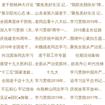
老干部精神大讨论
“聚焦美好生活 记录发展变化”——摄影大赛
“我阳光我快乐”博客大赛
“展示阳光心态 体验美好生活 畅谈发展变化”主题活动
山东省第六届老干部艺术节
“聚焦美好生活 记录发展变化”——书画大赛
全国离退休干部热议习总书记纪念抗战胜利70周年大会上的讲话
老同志看十八大以来的变化
学习贯彻2016年全国老干部局长会议精神
深入学习贯彻《关于进一步加强和改进离退休干部工作的意见》
学习贯彻“两学一做”学习教育
2016重走长征路
庆祝建党95周年摄影诗词书画网络大赛
热烈庆祝中国共产党成立95周年
围绕中心紧扣主题确保正能量活动沿着正确的轨道推进
2016年全国老干部工作先进集体和先进个人表彰
向魏德友同志学习 坚守理想信念
聚焦全面从严治党 学习贯彻党的十八届六中全会精神
向沈因洛同志学习
老干部工作专题
往期活动集锦
展望十九大胜利召开
全面从严治党面对面
皓首丹心 时代先锋
“十三五”国家老龄事业发展和养老体系建设规划专题
十九大
学习贯彻中国共产党第十九次全国人民代表大会会议精神
全国老干议十九大
学习贯彻2018年全国老干部局长会议精神
追寻习近平总书记的初心
不忘初心 牢记使命
向殷树山同志学习
庆祝改革开放40周年 我亲历的改革 主题征文活动
见证●回忆●致敬 我看改革开放40年
学习贯彻2019年全国老干部局长会议精神
学习贯彻2017年全国老干部局长会议精神