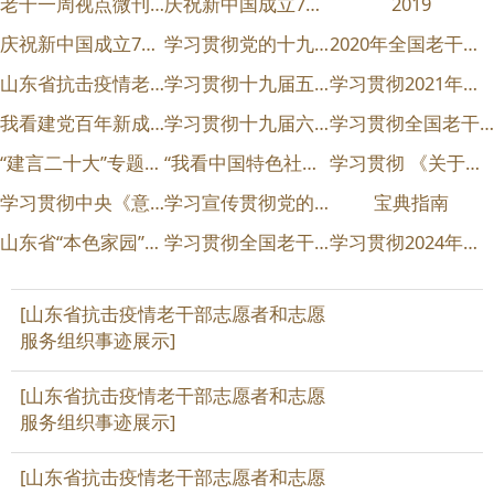
老干一周视点微刊【聚焦热点 宣传典型 交流工作】
庆祝新中国成立70周年老干部艺术节
2019
庆祝新中国成立70周年老干部艺术节诗词书画猜谜大赛
学习贯彻党的十九届四中全会精神
2020年全国老干部局长会议
山东省抗击疫情老干部志愿者和志愿服务组织事迹展示
学习贯彻十九届五中全会精神
学习贯彻2021年全国老干部局长会议精神
我看建党百年新成就
学习贯彻十九届六中全会精神
学习贯彻全国老干部局长会议精神
“建言二十大”专题活动
“我看中国特色社会主义新时代”专题活动
学习贯彻 《关于加强新时代离退休干部党的建设工作的意见》
学习贯彻中央《意见》和省委《若干措施》加强新时代山东省离退休干部党的建设工作
学习宣传贯彻党的二十大精神
宝典指南
山东省“本色家园”离退休干部党组织活动场所拟命名对象公示
学习贯彻全国老干部局长会议精神
学习贯彻2024年全国老干部局长会议精神
[山东省抗击疫情老干部志愿者和志愿
服务组织事迹展示]
[山东省抗击疫情老干部志愿者和志愿
服务组织事迹展示]
[山东省抗击疫情老干部志愿者和志愿