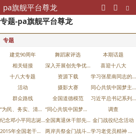
pa旗舰平台尊龙
专题-pa旗舰平台尊龙
专题
建党90周年
舞蹈家评选
本期话题
相关链接
深入开展创先争优活动
喜迎十八大
十八大专题
资源下载
学习张星南同志的活动
活动
摄影大赛
同心共筑中国梦主题活动
群众路线
全国道德模范
习近平总书记系列重要讲话
“为民、务实、清廉”红色印迹征文优秀作品展示
“同心共筑中国梦——老干部忆传统’征文
调查
纪念邓小平同志诞辰110周年老干部书画作品选登
全国离退休干部先进集体和先进个人表彰会
金门战役纪念活动
2015年全国老干部局长会议
两岸共祭金门战斗阵亡将士
学习老党员精神 畅谈人品●家风●官德