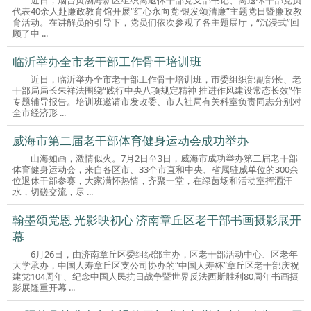
代表40余人赴廉政教育馆开展“红心永向党·银发颂清廉”主题党日暨廉政教
育活动。在讲解员的引导下，党员们依次参观了各主题展厅，“沉浸式”回
顾了中 ...
临沂举办全市老干部工作骨干培训班
近日，临沂举办全市老干部工作骨干培训班，市委组织部副部长、老
干部局局长朱祥法围绕“践行中央八项规定精神 推进作风建设常态长效”作
专题辅导报告。培训班邀请市发改委、市人社局有关科室负责同志分别对
全市经济形 ...
威海市第二届老干部体育健身运动会成功举办
山海如画，激情似火。7月2日至3日，威海市成功举办第二届老干部
体育健身运动会，来自各区市、33个市直和中央、省属驻威单位的300余
位退休干部参赛，大家满怀热情，齐聚一堂，在绿茵场和活动室挥洒汗
水，切磋交流，尽 ...
翰墨颂党恩 光影映初心 济南章丘区老干部书画摄影展开
幕
6月26日，由济南章丘区委组织部主办，区老干部活动中心、区老年
大学承办，中国人寿章丘区支公司协办的“中国人寿杯”章丘区老干部庆祝
建党104周年、纪念中国人民抗日战争暨世界反法西斯胜利80周年书画摄
影展隆重开幕 ...