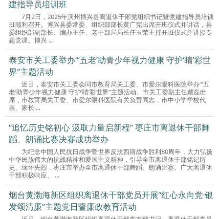
建指导员培训班
7月2日，2025年滨州博兴县离退休干部党组织书记暨党建指导员培训
班顺利召开。博兴县委常委、组织部部长黄广宪出席开班仪式并讲话，县
委组织部副部长、编办主任、老干部局局长任玉荣主持开班仪式并讲授专
题党课。博兴 ...
泰安市关工委举办“‘五老’助青少年视力健康 守护‘睛’彩世
界”主题活动
近日，泰安市关工委会同市教育局关工委、市爱尔眼科医院举办“‘五
老’助青少年视力健康 守护‘睛’彩世界”主题活动。市关工委副主任戴磊出
席，市教育局关工委、市爱尔眼科医院有关负责同志，市中小学学校代
表、家长 ...
“追忆历史铭初心 汲取力量启新程” 枣庄市离退休干部舞
蹈、朗诵比赛决赛成功举办
为纪念中国人民抗日战争暨世界反法西斯战争胜利80周年，大力弘扬
中华民族伟大的抗战精神和爱国主义精神，引导全市离退休干部铭记历
史、缅怀先烈，枣庄市举办全市离退休干部舞蹈、朗诵比赛。广大离退休
干部积极响应、 ...
烟台黄渤海新区组织离退休干部党员开展“红心永向党·银
发颂清廉”主题党日暨廉政教育活动
近日，烟台黄渤海新区组织离退休干部党支部书记、离退休干部党员