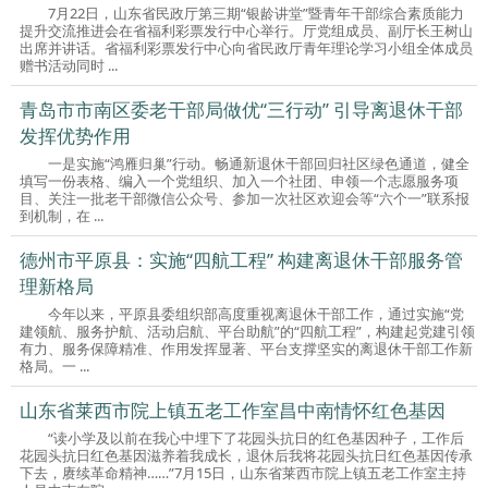
7月22日，山东省民政厅第三期“银龄讲堂”暨青年干部综合素质能力
提升交流推进会在省福利彩票发行中心举行。厅党组成员、副厅长王树山
出席并讲话。省福利彩票发行中心向省民政厅青年理论学习小组全体成员
赠书活动同时 ...
青岛市市南区委老干部局做优“三行动” 引导离退休干部
发挥优势作用
一是实施“鸿雁归巢”行动。畅通新退休干部回归社区绿色通道，健全
填写一份表格、编入一个党组织、加入一个社团、申领一个志愿服务项
目、关注一批老干部微信公众号、参加一次社区欢迎会等“六个一”联系报
到机制，在 ...
德州市平原县：实施“四航工程” 构建离退休干部服务管
理新格局
今年以来，平原县委组织部高度重视离退休干部工作，通过实施“党
建领航、服务护航、活动启航、平台助航”的“四航工程”，构建起党建引领
有力、服务保障精准、作用发挥显著、平台支撑坚实的离退休干部工作新
格局。一 ...
山东省莱西市院上镇五老工作室昌中南情怀红色基因
“读小学及以前在我心中埋下了花园头抗日的红色基因种子，工作后
花园头抗日红色基因滋养着我成长，退休后我将花园头抗日红色基因传承
下去，赓续革命精神……”7月15日，山东省莱西市院上镇五老工作室主持