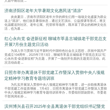
人昌中南在院 ...
济南济阳区老年大学暑期文化惠民送“清凉”
炎炎夏日，济南市济阳区老年大学的师生们用一场场文化盛宴为群众
送上“清凉”。他们放弃暑假休息，通过文艺演出、公益授课等形式，将文
化温暖送到社区、老年公寓、托管班等场所，既丰富了群众的精神文化生
活，也为基 ...
红心永向党 奋进新征程 聊城市莘县古城镇老干部党总支
开展7月份主题党日活动
为深入学习贯彻习近平新时代中国特色社会主义思想，庆祝中国共产
党成立104周年，2025年7月13日，聊城市莘县古城镇老干部党总支以“红
心永向党·奋进新征程”为主题，开展了一场别开生面的主题党日活动。此
次活动由老 ...
日照市举办离退休干部党建工作暨深入贯彻中央八项规
定精神学习教育专题培训班
为扎实开展深入贯彻中央八项规定精神学习教育，进一步助推离退休
干部党建工作提质增效，7月4日，日照市离退休干部党建工作暨深入贯彻
中央八项规定精神学习教育专题培训班举办，市委组织部副部长、市委老
干部局局长孙 ...
滨州博兴县召开2025年全县离退休干部党组织书记暨党