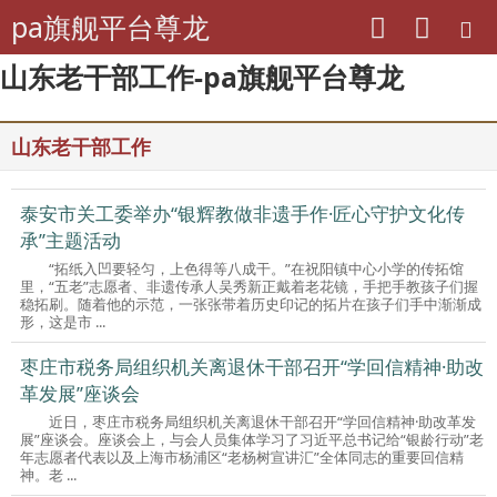
pa旗舰平台尊龙
山东老干部工作-pa旗舰平台尊龙
山东老干部工作
泰安市关工委举办“银辉教做非遗手作·匠心守护文化传
承”主题活动
“拓纸入凹要轻匀，上色得等八成干。”在祝阳镇中心小学的传拓馆
里，“五老”志愿者、非遗传承人吴秀新正戴着老花镜，手把手教孩子们握
稳拓刷。随着他的示范，一张张带着历史印记的拓片在孩子们手中渐渐成
形，这是市 ...
枣庄市税务局组织机关离退休干部召开“学回信精神·助改
革发展”座谈会
近日，枣庄市税务局组织机关离退休干部召开“学回信精神·助改革发
展”座谈会。座谈会上，与会人员集体学习了习近平总书记给“银龄行动”老
年志愿者代表以及上海市杨浦区“老杨树宣讲汇”全体同志的重要回信精
神。老 ...