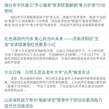
烟台牟平区建立“齐心服务”医养联盟解锁“鲁力护老”行动
密码
烟台牟平区着眼离退休干部“多元化、便捷式”医养需求，推进“行业联
动 资源下沉 精准服务”工作举措，强化医养结合“联盟式”服务管理模式，
推动“各自为老”向“鲁力护老”快速转变，切实提升老同志幸福感和获得感
...
红色基因代代传 童心担当向未来 ——济南济阳区“五
老”宣讲团暑期红色教育小记
“小萝卜头在监狱里用树枝当笔、以泥土为纸刻苦学习，小小年纪就
为地下党组织作出了杰出贡献，可他牺牲时才9岁啊……”7月16日下午，济
南市济阳区安老师双语托管班的教室内，年届古稀的退休老党员庆爷爷讲
述时声音哽 ...
大众日报：日照五莲县老年大学“点亮”银发生活
清晨，阳光被枝叶筛碎，把日照五莲县老年大学的前坪映照得斑驳陆
离。68岁的王桂秀和她的同学们早早来到教室，上午的声乐课她们要学唱
《最美不过夕阳红》。“学好了这首歌，下次街道社区开展文体活动的时
候就有机会表 ...
山东省民政厅举办“银龄讲堂”暨青年干部综合素质能力
提升交流推进会